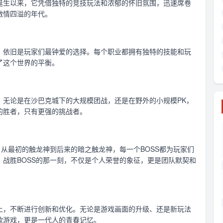
诞生以来，它凭借独特的竞技玩法和浓郁的怀旧氛围，迅速席卷
激情四溢的年代。
，依旧是玩家们最钟爱的选择。每个职业都拥有独特的技能和玩
了这个世界的平衡。
。无论是在沙巴克城下的大规模团战，还是在野外的小规模PK，
的胜者，只有更强的挑战者。
。从最初的触龙神到后来的暗之触龙神，每一个BOSS都为玩家们
战胜BOSS的那一刻，不仅是个人荣誉的象征，更是团队默契和
上，不断进行创新和优化。无论是游戏画面的升级、还是新玩法
款游戏，更是一代人的青春记忆。