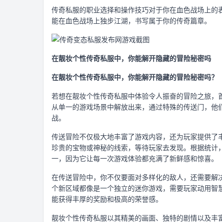
传奇私服的职业选择和操作技巧对于你在血色战场上的
能在血色战场上独步江湖，书写属于你的传奇篇章。
在靓妆个性传奇私服中，你能解开隐藏的冒险秘密吗
在靓妆个性传奇私服中，你能解开隐藏的冒险秘密吗？
若想在靓妆个性传奇私服中体验令人振奋的冒险之旅，
从单一的游戏场景中解放出来，通过特殊的传送门，他
战。
传送冒险不仅极大地丰富了游戏内容，还为玩家提供了丰
珍贵的宝物或神秘的线索，等待玩家去发现。根据统计，
一，因为它让每一次游戏体验都充满了新鲜感和惊喜。
在传送冒险中，你不仅要面对多样化的敌人，还需要解
个新区域都像是一个独立的迷你游戏，需要玩家动用智
能获得丰厚的奖励和极高的荣誉感。
靓妆个性传奇私服以其精美的画面、独特的剧情以及丰