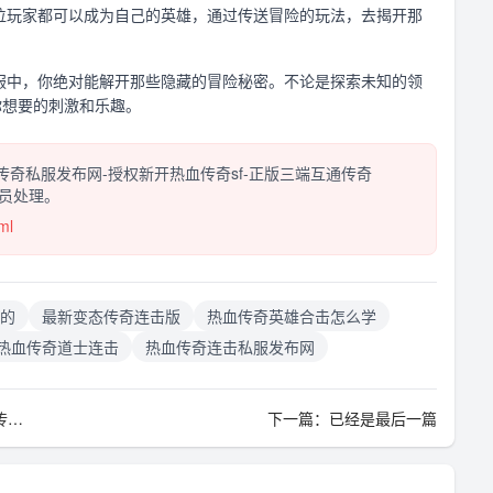
位玩家都可以成为自己的英雄，通过传送冒险的玩法，去揭开那
服中，你绝对能解开那些隐藏的冒险秘密。不论是探索未知的领
你想要的刺激和乐趣。
奇私服发布网-授权新开热血传奇sf-正版三端互通传奇
理员处理。
ml
的
最新变态传奇连击版
热血传奇英雄合击怎么学
热血传奇道士连击
热血传奇连击私服发布网
场)
下一篇：已经是最后一篇