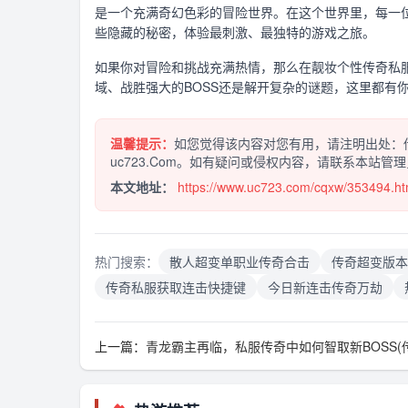
是一个充满奇幻色彩的冒险世界。在这个世界里，每一
些隐藏的秘密，体验最刺激、最独特的游戏之旅。
如果你对冒险和挑战充满热情，那么在靓妆个性传奇私
域、战胜强大的BOSS还是解开复杂的谜题，这里都有
温馨提示：
如您觉得该内容对您有用，请注明出处：传
uc723.Com。如有疑问或侵权内容，请联系本站管
本文地址：
https://www.uc723.com/cqxw/353494.ht
热门搜索：
散人超变单职业传奇合击
传奇超变版本
传奇私服获取连击快捷键
今日新连击传奇万劫
上一篇：
青龙霸主再临，私服传奇中如何智取新BOSS(传奇私服战服_究竟谁能主宰PVP对战战