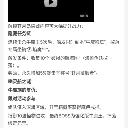
解锁苍月岛隐藏内容可大幅提升战力：
隐藏任务链
连续击杀牛魔王5次后，触发限时副本“牛魔祭坛”，掉落
专属坐骑“烈焰魔牛”。
触发条件：收集10个“破损的航海图”（海滩鱼妖掉
落）。
奖励：永久增加5%暴击率称号“苍月征服者”。
幽灵船之谜
：
牛魔族的复仇
：
限时活动参与
组队潜入深海区域，开宝箱概率获得麻痹戒指。
抵御10波怪物进攻，最终BOSS为强化版牛魔王，掉落
绑定元宝。