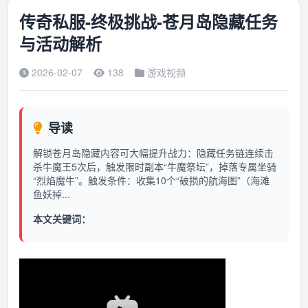
传奇私服-终极挑战-苍月岛隐藏任务
与活动解析
2026-02-07
138
游戏视频
导读
解锁苍月岛隐藏内容可大幅提升战力：隐藏任务链连续击
杀牛魔王5次后，触发限时副本“牛魔祭坛”，掉落专属坐骑
“烈焰魔牛”。触发条件：收集10个“破损的航海图”（海滩
鱼妖掉...
本文关键词：