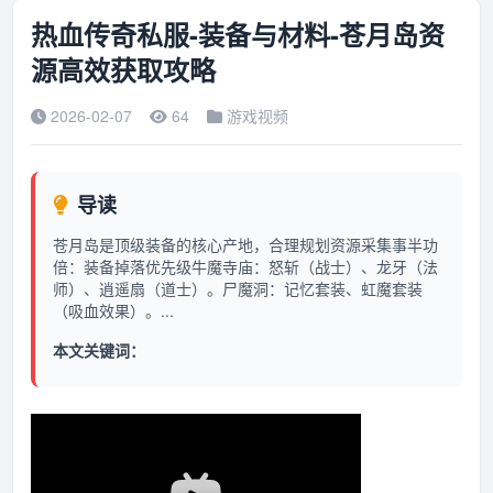
热血传奇私服-装备与材料-苍月岛资
源高效获取攻略
2026-02-07
64
游戏视频
导读
苍月岛是顶级装备的核心产地，合理规划资源采集事半功
倍：装备掉落优先级牛魔寺庙：怒斩（战士）、龙牙（法
师）、逍遥扇（道士）。尸魔洞：记忆套装、虹魔套装
（吸血效果）。...
本文关键词：