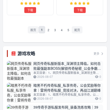
下载
下载
1
首页
2
3
4
5
尾页
游戏攻略
更多
网页传奇私服新版本_深渊领主降临，如何击
败最强副本BOSS(解锁传奇秘密_公会争霸下
本文目录：1、网页传奇私服新版本_深渊领主降临，如何击败最强副本BOSS2、解锁传奇秘密_公会争霸下的私服破解之道3、传奇私服回档秘法_解...
的私服破解之道)
2026-08-07
0
暗黑不朽传奇私服_私享传奇，公会奖励等你
拿｜雷将传奇私服_竞技对决，再战江湖巅峰
本文目录：1、暗黑不朽传奇私服_私享传奇，公会奖励等你拿2、雷将传奇私服_竞技对决，再战江湖巅峰暗黑不朽传奇私服_私享传奇，公会奖励...
2026-08-07
0
39传奇手游私服发布网_装备洗练攻略｜39