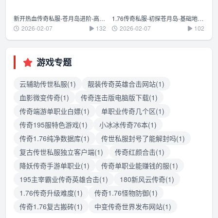
新开热血传奇私服-苍月岛进阶-高级BOSS打法与团队配合
1.76传奇私服-初探苍月岛-基础地形与新手生存指南
2026-02-07
132
2026-02-07
102
游戏专题
云辅助传世私服(1)
靓装传奇英雄合击网站(1)
血影微变传奇(1)
传奇连击版电脑版下载(1)
传奇端游单职业白嫖(1)
单职业传奇几个区(1)
传奇195服特色游戏(1)
小冰冰传奇76本(1)
传奇1.76纯净数据库(1)
传世私服封号了能解封吗(1)
复古传世私服独立客户端(1)
传奇红颜合击(1)
降妖传奇手游单职业(1)
传奇单职业能赚钱的服(1)
195主宰霸业传奇英雄合击(1)
180新风云传奇(1)
1.76传奇升级难度(1)
传奇1.76怪物防御(1)
传奇1.76复古搬砖(1)
中变传奇世界发布网站(1)