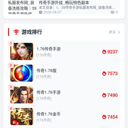
传奇手游外挂_畅玩特色副本
本文目录：1、39传奇手游私服发布网_装备洗练攻略2、39传奇手游外挂_畅玩特色副本39传奇手游私服发布网_装备洗练攻略在39传奇手游私服发...
2026-08-07
0
游戏排行
更多
1
1.76传奇手游
9237
[176传奇]
2
传奇1.76版
7573
[176传奇]
3
传奇1.76手游
7490
[176传奇]
4
传奇1.76金币
7454
[176传奇]