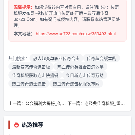
温馨提示：
如您觉得该内容对您有用，请注明出处：传奇
私服发布网-授权新开热血传奇sf-正版三端互通传奇
uc723.Com。如有疑问或侵权内容，请联系本站管理员处
理。
本文地址：
https://www.uc723.com/cqxw/353493.html
热门搜索：
散人超变单职业传奇合击
传奇超变版本的
最新变态传奇连击版
热血传奇英雄合击怎么学
传奇私服获取连击快捷键
今日新连击传奇万劫
热血传奇道士连击
热血传奇连击私服发布网
上一篇：
公会福利大揭秘_传奇私服遗失物品的找回秘籍！(破解传奇私服充值谜团_解锁隐藏技能，决战沙城！)
下一篇：
老经典传奇私服_重回昔日战场，竞技风暴再燃(迷失血色战场_传奇私服职业选择中的隐秘之路)
热游推荐