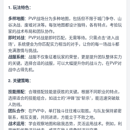
1. 玩法特色：
多样地图
：PVP战场分为多种地图，包括但不限于城门争夺、山
谷决战、废墟对决等。每张地图都设计独特，各有特点，考验玩
家的战术布局和团队协作。
即时对战
：PVP对战是即时匹配，无需等待。只需点击“进入战
场”，系统便会为你匹配实力相当的对手，让你的每一场战斗都
充满激情与挑战。
战服系统
：战服不仅象征着玩家的荣誉，更是提升团队整体实力
的关键。选择合适的战服，可以大幅提升你的战斗力，在PVP对
战中占得先机。
2. 关键策略：
技能搭配
：合理搭配技能是获胜的关键。根据不同职业的特点，
选择适合的技能组合，如战士的“冲锋”加“斩杀”，能迅速突破敌
人防线。
团队合作
：在PVP中，单打独斗往往难以取胜。与队友保持紧密
联系，相互支援，共同进退，方能立于不败之地。
战术运用
：学会观察地图和敌我态势，灵活运用战术。例如，利
用地形优势进行伏击，或是在敌人疲惫时进行突袭。