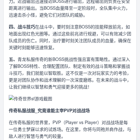
力。近战输出迅速接近BOSS进行输出，远程输出则负责在安全
距离进行输出。当BOSS血量降至一定阶段时，全队集中火力，
迅速击杀小怪，避免它们对团队的威胁。
四、战斗技巧
在战斗中，要时刻注意BOSS的技能释放前兆，如
地面出现红色光圈等。通过这些前兆进行规避，可以有效减少团
队成员的伤亡。同时，治疗要时刻关注团队成员的血量，确保在
关键时刻能够迅速恢复。
五、
青龙私服传奇的新BOSS挑战性强且富有策略性。通过深入
了解BOSS特性、合理配置团队、制定有效的战斗策略和掌握战
斗技巧，我们就能以智取胜。这不仅是一次对玩家实力的考验，
更是对团队协作和战术理解的一次深度磨练。在未来的战斗中，
让我们继续以智慧和勇气迎接更多的挑战！
传奇私服战服_究竟谁能主宰PVP对战战场
在传奇私服的世界里，PVP（Player vs Player）对战战场是每
一位勇士梦寐以求的试炼场。在这里，你将与同袍并肩作战，与
敌人进行智慧与勇气的较量。