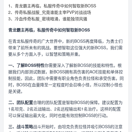
1、青龙霸主再临，私服传奇中如何智取新BOSS
2、传奇私服战服_究竟谁能主宰PVP对战战场
3、冷血传奇私服_密境暗涌，谁能独领风骚
青龙霸主再临，私服传奇中如何智取新BOSS
在青龙私服传奇的广大世界中，新的BOSS再度降临，为勇士们
带来了前所未有的挑战。要想智取这位强大的新BOSS，我们需
要从多个方面入手，以智慧和策略并重。
一、了解BOSS特性
你需要深入了解新BOSS的技能和特性。根
据我们内部测试数据，新BOSS拥有高伤害的AOE技能和单体控
制技能，因此，团队中需要有职业角色负责拉怪和承受伤害。同
时，BOSS在血量降至一定程度时会召唤小怪，所以控制小怪也
是关键。
二、团队配置
合理的团队配置是智取BOSS的保障。建议配置为
1名坦克、2名近战输出、2名远程输出和1名治疗。这样的配置
可以保证输出最大化，同时也能有效控制BOSS的行动。
三、战斗策略
战斗开始时，由坦克负责拉怪并吸引BOSS的注意