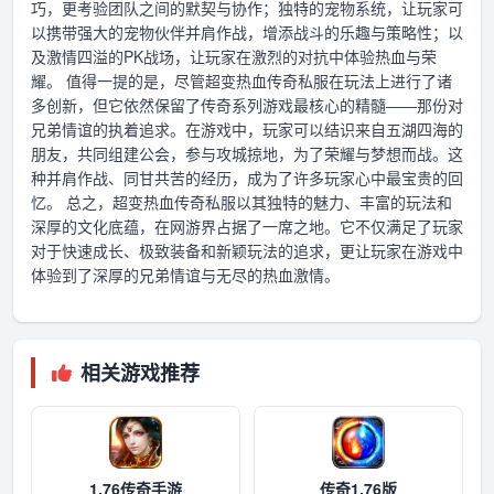
巧，更考验团队之间的默契与协作；独特的宠物系统，让玩家可
以携带强大的宠物伙伴并肩作战，增添战斗的乐趣与策略性；以
及激情四溢的PK战场，让玩家在激烈的对抗中体验热血与荣
耀。 值得一提的是，尽管超变热血传奇私服在玩法上进行了诸
多创新，但它依然保留了传奇系列游戏最核心的精髓——那份对
兄弟情谊的执着追求。在游戏中，玩家可以结识来自五湖四海的
朋友，共同组建公会，参与攻城掠地，为了荣耀与梦想而战。这
种并肩作战、同甘共苦的经历，成为了许多玩家心中最宝贵的回
忆。 总之，超变热血传奇私服以其独特的魅力、丰富的玩法和
深厚的文化底蕴，在网游界占据了一席之地。它不仅满足了玩家
对于快速成长、极致装备和新颖玩法的追求，更让玩家在游戏中
体验到了深厚的兄弟情谊与无尽的热血激情。
相关游戏推荐
1.76传奇手游
传奇1.76版