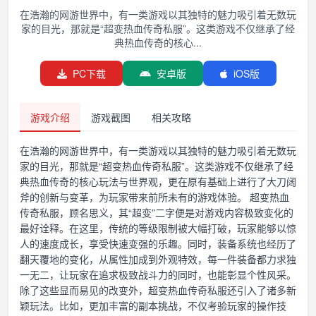
在浩瀚的网游世界中，有一类游戏以其独特的魅力吸引着无数玩
家的目光，那就是“超变热血传奇私服”。这类游戏不仅继承了经
典热血传奇的核心...
PC下载
安卓版
iOS版
游戏介绍
游戏截图
相关攻略
在浩瀚的网游世界中，有一类游戏以其独特的魅力吸引着无数玩
家的目光，那就是“超变热血传奇私服”。这类游戏不仅继承了经
典热血传奇的核心玩法与世界观，更在原有基础上进行了大刀阔
斧的创新与变革，为玩家带来前所未有的游戏体验。 超变热血
传奇私服，顾名思义，其“超变”二字便是对游戏内容极致变化的
最好诠释。在这里，传统的等级限制被大幅打破，玩家能够以惊
人的速度成长，享受快速变强的乐趣。同时，装备系统也经历了
翻天覆地的变化，从属性加成到外观特效，每一件装备都力求独
一无二，让玩家在追求极致战斗力的同时，也能彰显个性风采。
除了这些显而易见的改变外，超变热血传奇私服还引入了诸多新
颖玩法。比如，更加丰富的副本挑战，不仅考验玩家的操作技