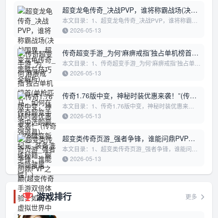
超变龙龟传奇_决战PVP，谁将称霸战场(决战
国界，超变龙龟传奇_策略与技巧全解析)
本文目录：1、超变龙龟传奇_决战PVP，谁将称霸战
场2、决战国界，超变龙龟传奇_策略与技巧全解析超
2026-05-13
变龙龟传奇_决战PVP，谁将称霸战场在《...
传奇超变手游_为何‘麻痹戒指’独占单机榜首
(单枪匹马，如何在传奇超变手游中选购最强
本文目录：1、传奇超变手游_为何‘麻痹戒指’独占单机
榜首2、单枪匹马，如何在传奇超变手游中选购最强道
道具)
2026-05-13
具3、传奇超变手游大主播_PVP荣耀...
传奇1.76版中变，神秘时装优惠来袭！”(传奇
1.76微变新纪元_装备洗练秘籍，解锁隐藏属
本文目录：1、传奇1.76版中变，神秘时装优惠来
袭！”2、传奇1.76微变新纪元_装备洗练秘籍，解锁隐
性！)
2026-05-13
藏属性！3、传奇1.76超变，解锁全服首领...
超变类传奇页游_强者争锋，谁能问鼎PVP之
巅(超变传奇手游双倍体验，如何在虚拟世界
本文目录：1、超变类传奇页游_强者争锋，谁能问鼎
PVP之巅2、超变传奇手游双倍体验，如何在虚拟世界
中迅速崛起”)
2026-05-13
中迅速崛起”超变类传奇页游_强者争锋...
游戏排行
更多
1