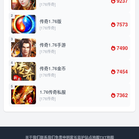
9237
[176传奇]
2
传奇1.76版
7573
[176传奇]
3
传奇1.76手游
7490
[176传奇]
4
传奇1.76金币
7454
[176传奇]
5
1.76传奇私服
7362
[176传奇]
关于我们
联系我们
免责申明
家长监护
站点地图
TXT地图