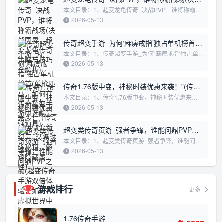
国界，超变龙龟传奇_策略与技巧全解析)
本文目录：1、超变龙龟传奇_决战PVP，谁将称霸战
场2、决战国界，超变龙龟传奇_策略与技巧全解析超
2026-05-13
变龙龟传奇_决战PVP，谁将称霸战场在《...
传奇超变手游_为何‘麻痹戒指’独占单机榜首
(单枪匹马，如何在传奇超变手游中选购最强
本文目录：1、传奇超变手游_为何‘麻痹戒指’独占单机
榜首2、单枪匹马，如何在传奇超变手游中选购最强道
道具)
2026-05-13
具3、传奇超变手游大主播_PVP荣耀...
传奇1.76版中变，神秘时装优惠来袭！”(传奇
1.76微变新纪元_装备洗练秘籍，解锁隐藏属
本文目录：1、传奇1.76版中变，神秘时装优惠来
袭！”2、传奇1.76微变新纪元_装备洗练秘籍，解锁隐
性！)
2026-05-13
藏属性！3、传奇1.76超变，解锁全服首领...
超变类传奇页游_强者争锋，谁能问鼎PVP之
巅(超变传奇手游双倍体验，如何在虚拟世界
本文目录：1、超变类传奇页游_强者争锋，谁能问鼎
PVP之巅2、超变传奇手游双倍体验，如何在虚拟世界
中迅速崛起”)
2026-05-13
中迅速崛起”超变类传奇页游_强者争锋...
游戏排行
更多
1
1.76传奇手游