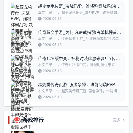
超变龙龟传奇_决战PVP，谁将称霸战场(决战
国界，超变龙龟传奇_策略与技巧全解析)
本文目录：1、超变龙龟传奇_决战PVP，谁将称霸战
场2、决战国界，超变龙龟传奇_策略与技巧全解析超
2026-05-13
变龙龟传奇_决战PVP，谁将称霸战场在《...
传奇超变手游_为何‘麻痹戒指’独占单机榜首
(单枪匹马，如何在传奇超变手游中选购最强
本文目录：1、传奇超变手游_为何‘麻痹戒指’独占单机
榜首2、单枪匹马，如何在传奇超变手游中选购最强道
道具)
2026-05-13
具3、传奇超变手游大主播_PVP荣耀...
传奇1.76版中变，神秘时装优惠来袭！”(传奇
1.76微变新纪元_装备洗练秘籍，解锁隐藏属
本文目录：1、传奇1.76版中变，神秘时装优惠来
袭！”2、传奇1.76微变新纪元_装备洗练秘籍，解锁隐
性！)
2026-05-13
藏属性！3、传奇1.76超变，解锁全服首领...
超变类传奇页游_强者争锋，谁能问鼎PVP之
巅(超变传奇手游双倍体验，如何在虚拟世界
本文目录：1、超变类传奇页游_强者争锋，谁能问鼎
PVP之巅2、超变传奇手游双倍体验，如何在虚拟世界
中迅速崛起”)
2026-05-13
中迅速崛起”超变类传奇页游_强者争锋...
游戏排行
更多
1