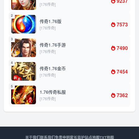
9237
[176传奇]
2
传奇1.76版
7573
[176传奇]
3
传奇1.76手游
7490
[176传奇]
4
传奇1.76金币
7454
[176传奇]
5
1.76传奇私服
7362
[176传奇]
关于我们
联系我们
免责申明
家长监护
站点地图
TXT地图