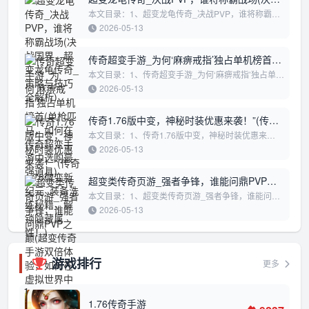
国界，超变龙龟传奇_策略与技巧全解析)
本文目录：1、超变龙龟传奇_决战PVP，谁将称霸战
场2、决战国界，超变龙龟传奇_策略与技巧全解析超
2026-05-13
变龙龟传奇_决战PVP，谁将称霸战场在《...
传奇超变手游_为何‘麻痹戒指’独占单机榜首
(单枪匹马，如何在传奇超变手游中选购最强
本文目录：1、传奇超变手游_为何‘麻痹戒指’独占单机
榜首2、单枪匹马，如何在传奇超变手游中选购最强道
道具)
2026-05-13
具3、传奇超变手游大主播_PVP荣耀...
传奇1.76版中变，神秘时装优惠来袭！”(传奇
1.76微变新纪元_装备洗练秘籍，解锁隐藏属
本文目录：1、传奇1.76版中变，神秘时装优惠来
袭！”2、传奇1.76微变新纪元_装备洗练秘籍，解锁隐
性！)
2026-05-13
藏属性！3、传奇1.76超变，解锁全服首领...
超变类传奇页游_强者争锋，谁能问鼎PVP之
巅(超变传奇手游双倍体验，如何在虚拟世界
本文目录：1、超变类传奇页游_强者争锋，谁能问鼎
PVP之巅2、超变传奇手游双倍体验，如何在虚拟世界
中迅速崛起”)
2026-05-13
中迅速崛起”超变类传奇页游_强者争锋...
游戏排行
更多
1
1.76传奇手游