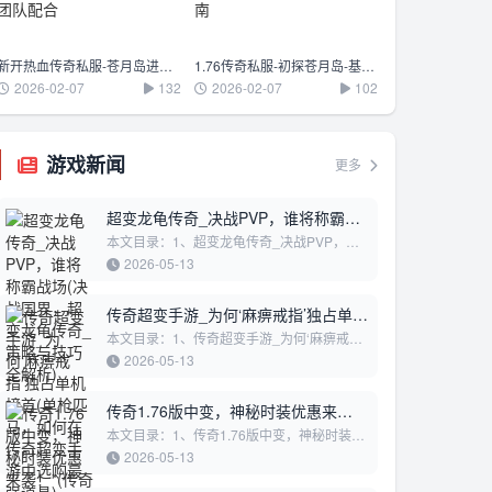
新开热血传奇私服-苍月岛进阶-高级BOSS打法与团队配合
1.76传奇私服-初探苍月岛-基础地形与新手生存指南
2026-02-07
132
2026-02-07
102
游戏新闻
更多
超变龙龟传奇_决战PVP，谁将称霸战
场(决战国界，超变龙龟传奇_策略与技
本文目录：1、超变龙龟传奇_决战PVP，谁
将称霸战场2、决战国界，超变龙龟传奇_策
巧全解析)
2026-05-13
略与技巧全解析超变龙龟传奇_决战PVP，谁
将称霸战场在《...
传奇超变手游_为何‘麻痹戒指’独占单机
榜首(单枪匹马，如何在传奇超变手游
本文目录：1、传奇超变手游_为何‘麻痹戒
指’独占单机榜首2、单枪匹马，如何在传奇超
中选购最强道具)
2026-05-13
变手游中选购最强道具3、传奇超变手游大主
播_PVP荣耀...
传奇1.76版中变，神秘时装优惠来
袭！”(传奇1.76微变新纪元_装备洗练
本文目录：1、传奇1.76版中变，神秘时装优
惠来袭！”2、传奇1.76微变新纪元_装备洗练
秘籍，解锁隐藏属性！)
2026-05-13
秘籍，解锁隐藏属性！3、传奇1.76超变，解
锁全服首领...