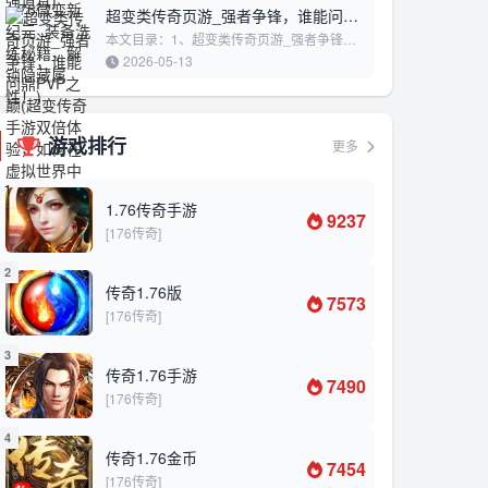
超变类传奇页游_强者争锋，谁能问鼎
PVP之巅(超变传奇手游双倍体验，如
本文目录：1、超变类传奇页游_强者争锋，
谁能问鼎PVP之巅2、超变传奇手游双倍体
何在虚拟世界中迅速崛起”)
2026-05-13
验，如何在虚拟世界中迅速崛起”超变类传奇
页游_强者争锋...
游戏排行
更多
1
1.76传奇手游
9237
[176传奇]
2
传奇1.76版
7573
[176传奇]
3
传奇1.76手游
7490
[176传奇]
4
传奇1.76金币
7454
[176传奇]