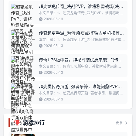
超变龙龟传奇_决战PVP，谁将称霸战场(决战
国界，超变龙龟传奇_策略与技巧全解析)
本文目录：1、超变龙龟传奇_决战PVP，谁将称霸战
场2、决战国界，超变龙龟传奇_策略与技巧全解析超
2026-05-13
变龙龟传奇_决战PVP，谁将称霸战场在《...
传奇超变手游_为何‘麻痹戒指’独占单机榜首
(单枪匹马，如何在传奇超变手游中选购最强
本文目录：1、传奇超变手游_为何‘麻痹戒指’独占单机
榜首2、单枪匹马，如何在传奇超变手游中选购最强道
道具)
2026-05-13
具3、传奇超变手游大主播_PVP荣耀...
传奇1.76版中变，神秘时装优惠来袭！”(传奇
1.76微变新纪元_装备洗练秘籍，解锁隐藏属
本文目录：1、传奇1.76版中变，神秘时装优惠来
袭！”2、传奇1.76微变新纪元_装备洗练秘籍，解锁隐
性！)
2026-05-13
藏属性！3、传奇1.76超变，解锁全服首领...
超变类传奇页游_强者争锋，谁能问鼎PVP之
巅(超变传奇手游双倍体验，如何在虚拟世界
本文目录：1、超变类传奇页游_强者争锋，谁能问鼎
PVP之巅2、超变传奇手游双倍体验，如何在虚拟世界
中迅速崛起”)
2026-05-13
中迅速崛起”超变类传奇页游_强者争锋...
游戏排行
更多
1