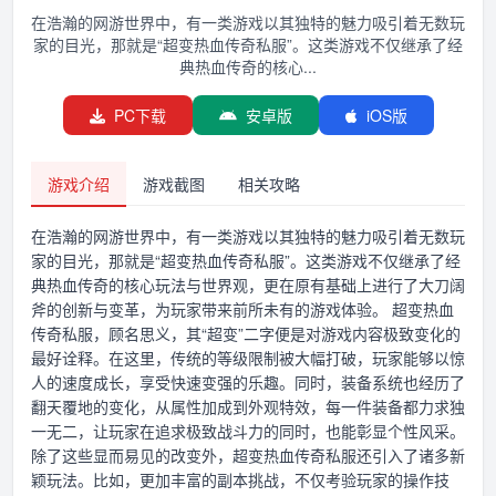
在浩瀚的网游世界中，有一类游戏以其独特的魅力吸引着无数玩
家的目光，那就是“超变热血传奇私服”。这类游戏不仅继承了经
典热血传奇的核心...
PC下载
安卓版
iOS版
游戏介绍
游戏截图
相关攻略
在浩瀚的网游世界中，有一类游戏以其独特的魅力吸引着无数玩
家的目光，那就是“超变热血传奇私服”。这类游戏不仅继承了经
典热血传奇的核心玩法与世界观，更在原有基础上进行了大刀阔
斧的创新与变革，为玩家带来前所未有的游戏体验。 超变热血
传奇私服，顾名思义，其“超变”二字便是对游戏内容极致变化的
最好诠释。在这里，传统的等级限制被大幅打破，玩家能够以惊
人的速度成长，享受快速变强的乐趣。同时，装备系统也经历了
翻天覆地的变化，从属性加成到外观特效，每一件装备都力求独
一无二，让玩家在追求极致战斗力的同时，也能彰显个性风采。
除了这些显而易见的改变外，超变热血传奇私服还引入了诸多新
颖玩法。比如，更加丰富的副本挑战，不仅考验玩家的操作技